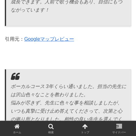
成長できます。人前で歌う機会もあり、自信にもつ
ながっています！
引用元：
Googleマップレビュー
ボーカルコース 3年くらい通いました。担当の先生に
は沢山色々なことを教わりました。
悩みが尽きず、先生に色々な事を相談しましたが、
いつも真摯に受け止め答えてくださって、次第と心
の拠り所となりました。相性の良い先生を選んでく
ださるシステムらしく、本当に良い出会いとなりま
ホーム
検索
トップ
サイドバー
した。おかげで音楽を続けられたし、チャンスを掴