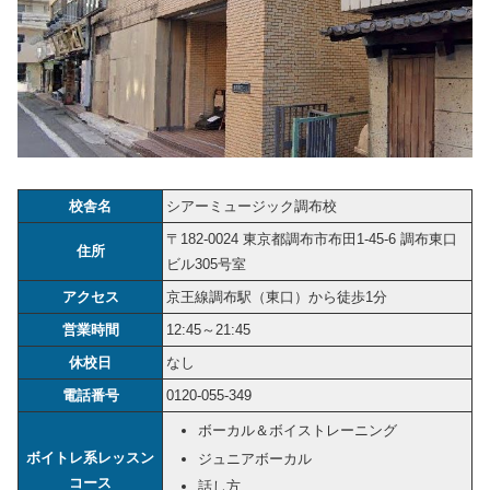
校舎名
シアーミュージック調布校
〒182-0024 東京都調布市布田1-45-6 調布東口
住所
ビル305号室
アクセス
京王線調布駅（東口）から徒歩1分
営業時間
12:45～21:45
休校日
なし
電話番号
0120-055-349
ボーカル＆ボイストレーニング
ボイトレ系レッスン
ジュニアボーカル
コース
話し方