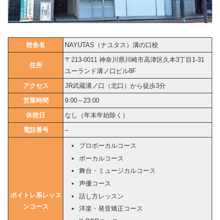
校舎名
NAYUTAS（ナユタス）溝の口校
〒213-0011 神奈川県川崎市高津区久本3丁目1-31
住所
ユーランド溝ノ口ビル8F
アクセス
JR武蔵溝ノ口（北口）から徒歩3分
営業時間
9:00～23:00
休校日
なし（年末年始除く）
電話番号
–
プロボーカルコース
ボーカルコース
舞台・ミュージカルコース
声優コース
ボイトレ系レッス
話し方レッスン
ンコース
洋楽・発音矯正コース