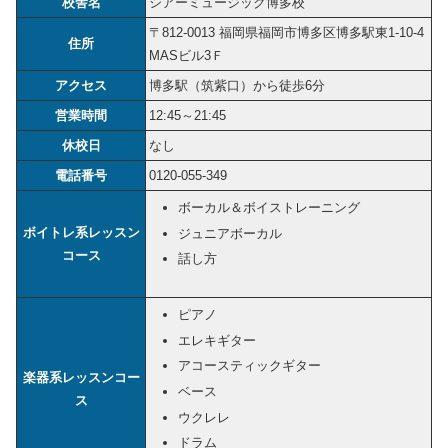
校舎名
シアーミュージック博多校
〒812-0013 福岡県福岡市博多区博多駅東1-10-4
住所
MASビル3Ｆ
アクセス
博多駅（筑紫口）から徒歩6分
営業時間
12:45～21:45
休校日
なし
電話番号
0120-055-349
ボーカル＆ボイストレーニング
ボイトレ系レッスン
ジュニアボーカル
コース
話し方
ピアノ
エレキギター
アコースティックギター
楽器系レッスンコー
ベース
ス
ウクレレ
ドラム