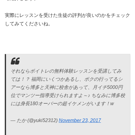
実際にレッスンを受けた生徒の評判が良いのかをチェック
してみてくださいね。
それならボイトレの無料体験レッスンを受講してみ
ては！？ 福岡にいくつかあるし、ボクの行ってるシ
アーなら博多と天神に校舎があって、月イチ5000円
位でマンツー指導受けられますよ～♪ ちなみに博多校
には身長180オーバーの超イケメンがいます！w
— たか (@yuki52312)
November 23, 2017